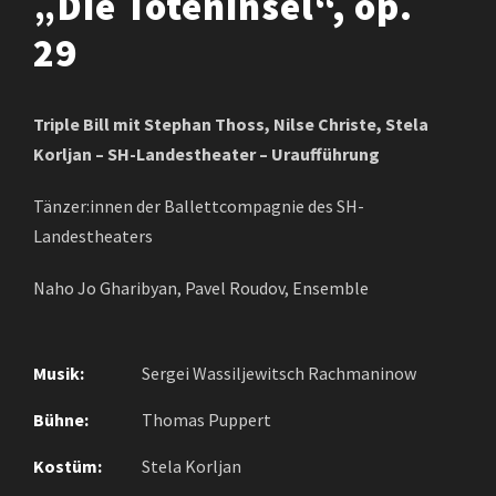
„Die Toteninsel“, op.
29
Triple Bill mit Stephan Thoss, Nilse Christe, Stela
Korljan – SH-Landestheater – Uraufführung
Tänzer:innen der Ballettcompagnie des SH-
Landestheaters
Naho Jo Gharibyan, Pavel Roudov, Ensemble
Musik:
Sergei Wassiljewitsch Rachmaninow
Bühne:
Thomas Puppert
Kostüm:
Stela Korljan